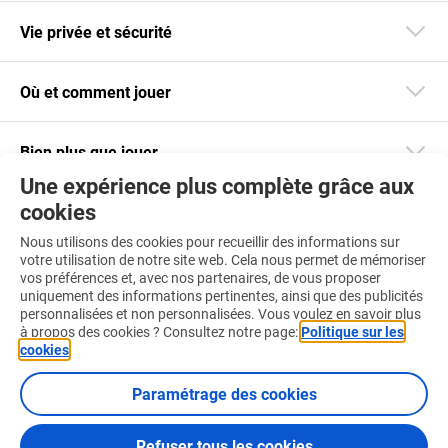
Vie privée et sécurité
Où et comment jouer
Bien plus que jouer
Une expérience plus complète grâce aux
cookies
Restez informé
Nous utilisons des cookies pour recueillir des informations sur
Téléchargez notre app
votre utilisation de notre site web. Cela nous permet de mémoriser
vos préférences et, avec nos partenaires, de vous proposer
uniquement des informations pertinentes, ainsi que des publicités
personnalisées et non personnalisées. Vous voulez en savoir plus
à propos des cookies ? Consultez notre page:
Politique sur les
cookies
.
Retrouvez-nous aussi sur :
Paramétrage des cookies
Refuser tous les cookies