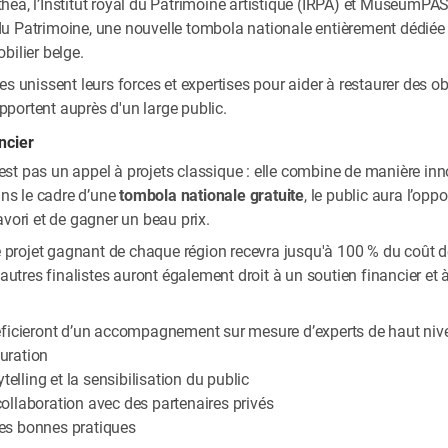
héa, l’Institut royal du Patrimoine artistique (IRPA) et MuseumPA
u Patrimoine, une nouvelle tombola nationale entièrement dédiée à
bilier belge.
es unissent leurs forces et expertises pour aider à restaurer des o
rapportent auprès d'un large public.
ncier
t pas un appel à projets classique : elle combine de manière innov
ans le cadre d’une
tombola nationale gratuite
, le public aura l’opp
avori et de gagner un beau prix.
le projet gagnant de chaque région recevra jusqu'à 100 % du coût d
utres finalistes auront également droit à un soutien financier 
éficieront d’un accompagnement sur mesure d’experts de haut niv
auration
telling et la sensibilisation du public
 collaboration avec des partenaires privés
 des bonnes pratiques