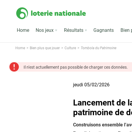
Home
Nos jeux
Résultats
Gagnants
Bien 
Home
Bien plus que jouer
Culture
Tombola du Patrimoine
Il n'est actuellement pas possible de charger ces données.
jeudi 05/02/2026
Lancement de la
patrimoine de 
Construisons ensemble l’av