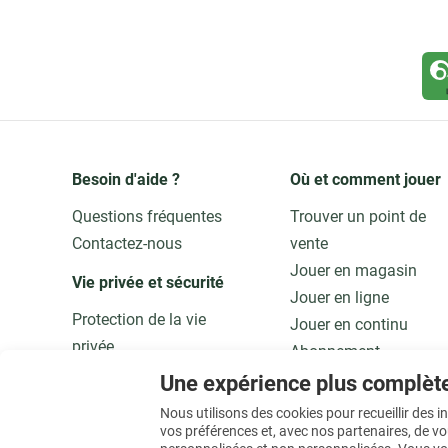
Besoin d'aide ?
Où et comment jouer
Questions fréquentes
Trouver un point de
Contactez-nous
vente
Jouer en magasin
Vie privée et sécurité 
Jouer en ligne
Protection de la vie
Jouer en continu
privée
Abonnement
Adaptez vos données
Application
Une expérience plus complèt
Qualité et sécurité
Jouer responsable
Nous utilisons des cookies pour recueillir des 
vos préférences et, avec nos partenaires, de v