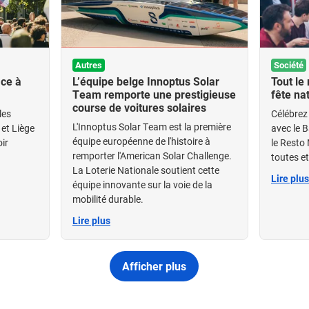
Autres
Société
âce à
L’équipe belge Innoptus Solar
Tout le
Team remporte une prestigieuse
fête na
course de voitures solaires
les
Célébrez 
L'Innoptus Solar Team est la première
 et Liège
avec le B
équipe européenne de l'histoire à
ir
le Resto 
remporter l'American Solar Challenge.
toutes e
La Loterie Nationale soutient cette
Lire plus
équipe innovante sur la voie de la
mobilité durable.
Lire plus
Afficher plus