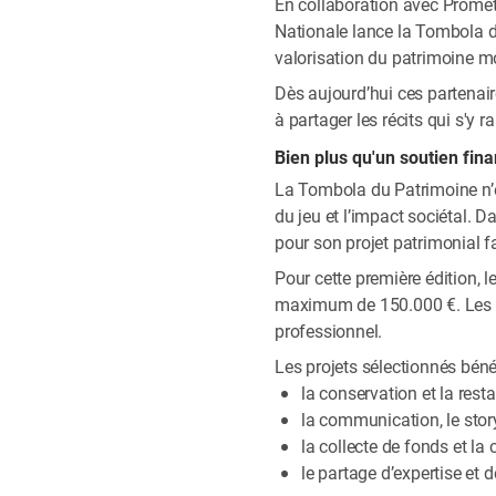
En collaboration avec Promét
Nationale lance la Tombola d
valorisation du patrimoine mo
Dès aujourd’hui ces partenair
à partager les récits qui s'y 
Bien plus qu'un soutien fina
La Tombola du Patrimoine n’es
du jeu et l’impact sociétal. D
pour son projet patrimonial f
Pour cette première édition, 
maximum de 150.000 €. Les a
professionnel.
Les projets sélectionnés bén
la conservation et la rest
la communication, le story
la collecte de fonds et la
le partage d’expertise et