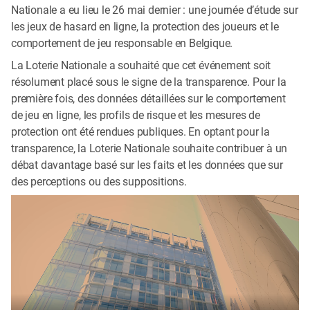
Nationale a eu lieu le 26 mai dernier : une journée d’étude sur
les jeux de hasard en ligne, la protection des joueurs et le
comportement de jeu responsable en Belgique.
La Loterie Nationale a souhaité que cet événement soit
résolument placé sous le signe de la transparence. Pour la
première fois, des données détaillées sur le comportement
de jeu en ligne, les profils de risque et les mesures de
protection ont été rendues publiques. En optant pour la
transparence, la Loterie Nationale souhaite contribuer à un
débat davantage basé sur les faits et les données que sur
des perceptions ou des suppositions.