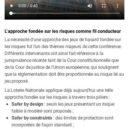
L’approche fondée sur les risques comme fil conducteur
La nécessité d'une approche des jeux de hasard fondée sur
les risques fut l'un des thèmes majeurs de cette conférence.
Différents intervenants ont ainsi fait référence à la
jurisprudence récente tant de la Cour constitutionnelle que
de la Cour de justice de l'Union européenne, qui soulignent
que la réglementation doit être proportionnée au risque lié au
jeu proposé.
La Loterie Nationale applique déjà aujourd'hui une telle
approche fondée sur les risques à travers trois piliers :
Safer by design
: seuls les jeux présentant un risque
faible à modéré sont proposés ;
Safer by constraints
: des limites de protection sont
incorporées de façon standard ;