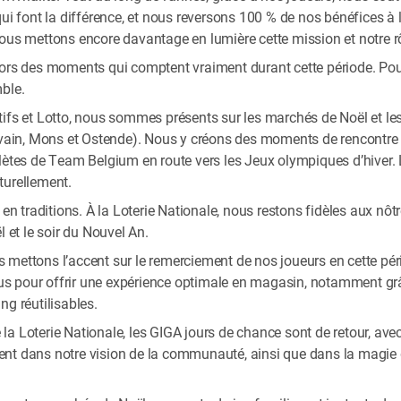
ui font la différence, et nous reversons 100 % de nos bénéfices à l
ous mettons encore davantage en lumière cette mission et notre rô
ors des moments qui comptent vraiment durant cette période. Pour 
ble.
ifs et Lotto, nous sommes présents sur les marchés de Noël et les 
uvain, Mons et Ostende). Nous y créons des moments de rencontre et
lètes de Team Belgium en route vers les Jeux olympiques d’hiver. Le
aturellement.
 en traditions. À la Loterie Nationale, nous restons fidèles aux nôt
l et le soir du Nouvel An.
mettons l’accent sur le remerciement de nos joueurs en cette péri
 plus pour offrir une expérience optimale en magasin, notamment g
ng réutilisables.
a Loterie Nationale, les GIGA jours de chance sont de retour, avec 
nement dans notre vision de la communauté, ainsi que dans la magie 