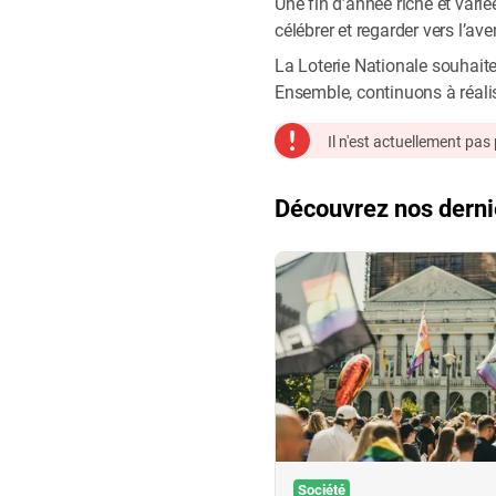
Une fin d’année riche et vari
célébrer et regarder vers l’aven
La Loterie Nationale souhait
Ensemble, continuons à réalis
Il n'est actuellement pa
Découvrez nos derni
Société