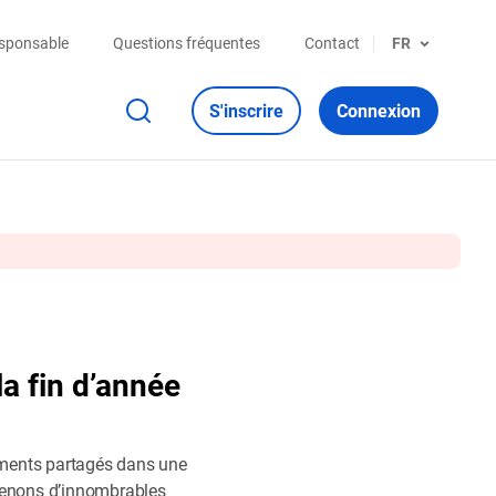
esponsable
Questions fréquentes
Contact
FR
S'inscrire
Connexion
a fin d’année
 moments partagés dans une
utenons d’innombrables