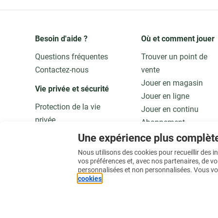
Besoin d'aide ?
Où et comment jouer
Questions fréquentes
Trouver un point de
Contactez-nous
vente
Jouer en magasin
Vie privée et sécurité 
Jouer en ligne
Protection de la vie
Jouer en continu
privée
Abonnement
Adaptez vos données
Application
Une expérience plus complèt
Qualité et sécurité
Jouer responsable
Nous utilisons des cookies pour recueillir des 
vos préférences et, avec nos partenaires, de v
personnalisées et non personnalisées. Vous vo
En savoir plus
cookies
.