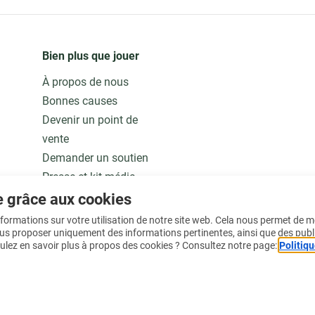
Bien plus que jouer
À propos de nous
Bonnes causes
Devenir un point de
vente
Demander un soutien
Presse et kit média
Notre modèle
e grâce aux cookies
Jobs
informations sur votre utilisation de notre site web. Cela nous permet de 
ous proposer uniquement des informations pertinentes, ainsi que des publ
ulez en savoir plus à propos des cookies ? Consultez notre page:
Politiqu
En savoir plus