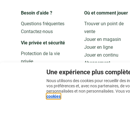
Besoin d'aide ?
Où et comment jouer
Questions fréquentes
Trouver un point de
Contactez-nous
vente
Jouer en magasin
Vie privée et sécurité 
Jouer en ligne
Protection de la vie
Jouer en continu
privée
Abonnement
Adaptez vos données
Application
Une expérience plus complèt
Qualité et sécurité
Jouer responsable
Nous utilisons des cookies pour recueillir des 
vos préférences et, avec nos partenaires, de v
personnalisées et non personnalisées. Vous vo
En savoir plus
cookies
.