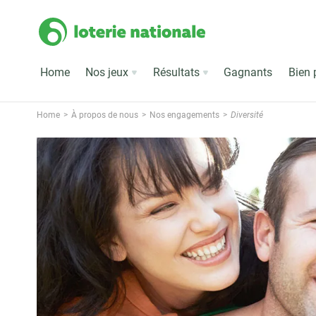
Home
Nos jeux
Résultats
Gagnants
Bien 
Home
À propos de nous
Nos engagements
Diversité