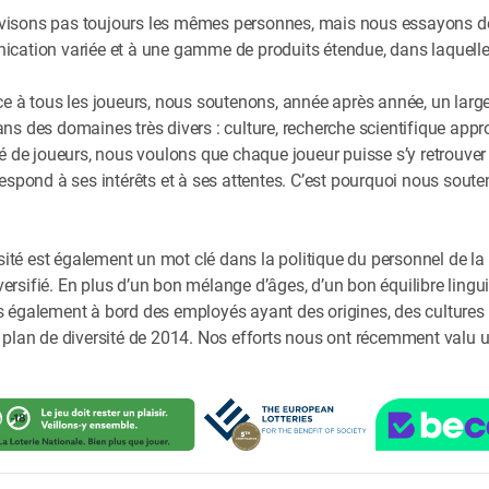
visons pas toujours les mêmes personnes, mais nous essayons de 
tion variée et à une gamme de produits étendue, dans laquelle ch
e à tous les joueurs, nous soutenons, année après année, un large 
ans des domaines très divers : culture, recherche scientifique approf
de joueurs, nous voulons que chaque joueur puisse s’y retrouver q
spond à ses intérêts et à ses attentes. C’est pourquoi nous souten
rsité est également un mot clé dans la politique du personnel de la 
ersifié. En plus d’un bon mélange d’âges, d’un bon équilibre linguis
galement à bord des employés ayant des origines, des cultures e
re plan de diversité de 2014. Nos efforts nous ont récemment valu u