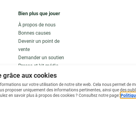
Bien plus que jouer
À propos de nous
Bonnes causes
Devenir un point de
vente
Demander un soutien
Presse et kit média
Notre modèle
e grâce aux cookies
Jobs
informations sur votre utilisation de notre site web. Cela nous permet de 
ous proposer uniquement des informations pertinentes, ainsi que des publ
ulez en savoir plus à propos des cookies ? Consultez notre page:
Politiqu
En savoir plus