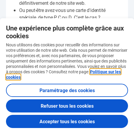
définitivement de notre site web.
Ou peut-être avez-vous une carte d'identité
spéciale, de type P, C ou D. C'est le cas ?
Contactez-nous
pour ouvrir un compte joueur sur
Une expérience plus complète grâce aux
notre site.
cookies
Nous utilisons des cookies pour recueillir des informations sur
votre utilisation de notre site web. Cela nous permet de mémoriser
vos préférences et, avec nos partenaires, de vous proposer
uniquement des informations pertinentes, ainsi que des publicités
personnalisées et non personnalisées. Vous voulez en savoir plus
à propos des cookies ? Consultez notre page:
Politique sur les
cookies
.
Paramétrage des cookies
© 2026 Loterie Nationale
Refuser tous les cookies
Accepter tous les cookies